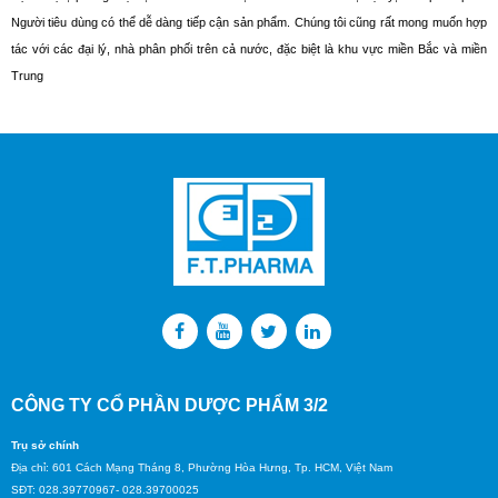
Người tiêu dùng có thể dễ dàng tiếp cận sản phẩm. Chúng tôi cũng rất mong muốn hợp
tác với các đại lý, nhà phân phối trên cả nước, đặc biệt là khu vực miền Bắc và miền
Trung
CÔNG TY CỔ PHẦN DƯỢC PHẨM 3/2
Trụ sở chính
Địa chỉ: 601 Cách Mạng Tháng 8, Phường Hòa Hưng, Tp. HCM, Việt Nam
SĐT: 028.39770967- 028.39700025