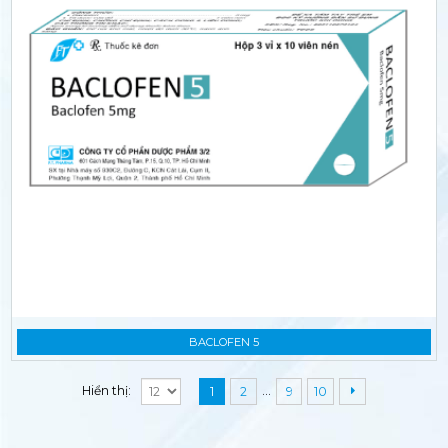
BACLOFEN 5
…
Hiển thị:
1
2
9
10