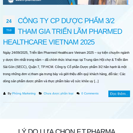
TRÌNH DƯỢC VIÊN 2026
GẶP GỠ FT.PHARMA T
31 Tháng Ba, 2026
MEDIPHARM EXPO 2026 
NỐI CƠ HỘI, KIẾN TẠO GI
CÔNG TY CP DƯỢC PHẨM 3/2
24
30 Tháng Bảy, 2026
THAM GIA TRIỂN LÃM PHARMED
Th9
HEALTHCARE VIETNAM 2025
Ngày 24/09/2025, Triển lãm Pharmed Healthcare Vietnam 2025 – sự kiện chuyên ngành
y dược lớn nhất trong năm – đã chính thức khai mạc tại Trung tâm Hội chợ & Triển lãm
Sài Gòn (SECC), Quận 7, TP.HCM. Công ty Cổ phần Dược phẩm 3/2 hân hạnh là một
trong những đơn vị tham gia trưng bày và giới thiệu đến quý khách hàng, đối tác: Các
dòng sản phẩm dược phẩm và thực phẩm bảo vệ sức khỏe uy [...]
By
Phòng Marketing
Chưa được phân loại
0 Comments
Đọc thêm...
LÝ DO LỰA CHỌN F.T.PHARMA