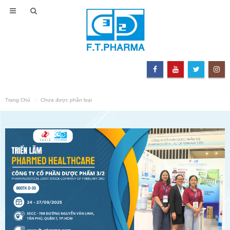
Trang Chủ
Chưa được phân loại
KHÁM PHÁ PHÒNG TRƯNG BÀY
F.T PHARMA CHÀO ĐÀ N
SẢN PHẨM CỦA CÔNG TY CỔ
CHÀO LỄ HỘI SÂM NGỌC
PHẦN DƯỢC PHẨM 3/2
& DƯỢC LIỆU QUỐC TẾ 2
29 Tháng Sáu, 2026
3 Tháng Tám, 2026
TEAM BUILDING 2026 – MÙA HÈ
F.T.PHARMA – KHÉP LẠI 
SÔI ĐỘNG CÙNG FT.PHARMA
TRÌNH THÀNH CÔNG TẠI
29 Tháng Sáu, 2026
MEDIPHARM EXPO 2026
3 Tháng Tám, 2026
CHƯƠNG TRÌNH ĐÀO TẠO