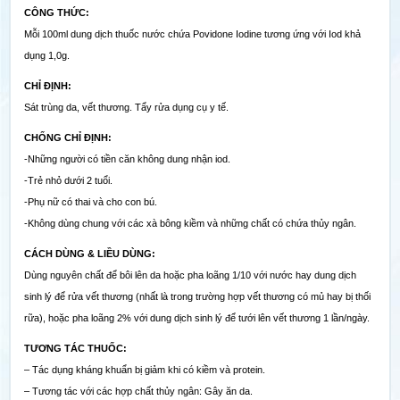
CÔNG THỨC:
Mỗi 100ml dung dịch thuốc nước chứa Povidone Iodine tương ứng với Iod khả
dụng 1,0g.
CHỈ ĐỊNH:
Sát trùng da, vết thương. Tẩy rửa dụng cụ y tế.
CHỐNG CHỈ ĐỊNH:
-Những người có tiền căn không dung nhận iod.
-Trẻ nhỏ dưới 2 tuổi.
-Phụ nữ có thai và cho con bú.
-Không dùng chung với các xà bông kiềm và những chất có chứa thủy ngân.
CÁCH DÙNG & LIỀU DÙNG:
Dùng nguyên chất để bôi lên da hoặc pha loãng 1/10 với nước hay dung dịch
sinh lý để rửa vết thương (nhất là trong trường hợp vết thương có mủ hay bị thối
rữa), hoặc pha loãng 2% với dung dịch sinh lý để tưới lên vết thương 1 lần/ngày.
TƯƠNG TÁC THUỐC:
– Tác dụng kháng khuẩn bị giảm khi có kiềm và protein.
– Tương tác với các hợp chất thủy ngân: Gây ăn da.