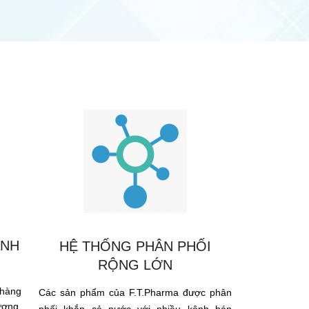
ẠNH
HỆ THỐNG PHÂN PHỐI
RỘNG LỚN
 hàng
Các sản phẩm của F.T.Pharma được phân
ợng,