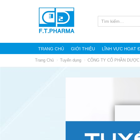
TRANG CHỦ
GIỚI THIỆU
LĨNH VỰC HOẠT 
Trang Chủ
Tuyển dụng
CÔNG TY CỔ PHẦN DƯỢC 
KHÁM PHÁ PHÒNG
F.T PHARMA CHÀO 
TRƯNG BÀY SẢN PHẨM
NẴNG – CHÀO LỄ H
CỦA CÔNG TY CỔ PHẦN
SÂM NGỌC LINH &
DƯỢC PHẨM 3/2
DƯỢC LIỆU QUỐC TẾ 2026
29 Tháng Sáu, 2026
3 Tháng Tám, 2026
TEAM BUILDING 2026 –
F.T.PHARMA – KHÉP
MÙA HÈ SÔI ĐỘNG
HÀNH TRÌNH THÀN
CÙNG FT.PHARMA
CÔNG TẠI MEDIPH