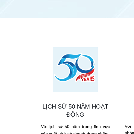
LỊCH SỬ 50 NĂM HOẠT
ĐỘNG
Với
Với lịch sử 50 năm trong lĩnh vực
nhó
sản xuất và kinh doanh dược phẩm,