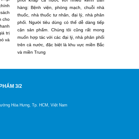
phối khắp cả nước với nhiều kênh bán
chính
hàng: Bệnh viện, phòng mạch, chuỗi nhà
 sách
thuốc, nhà thuốc tư nhân, đại lý, nhà phân
n cho
phối. Người tiêu dùng có thể dễ dàng tiếp
thanh
cận sản phẩm. Chúng tôi cũng rất mong
á trị
muốn hợp tác với các đại lý, nhà phân phối
bó và
trên cả nước, đặc biệt là khu vực miền Bắc
và miền Trung
PHẨM 3/2
Phường Hòa Hưng, Tp. HCM, Việt Nam