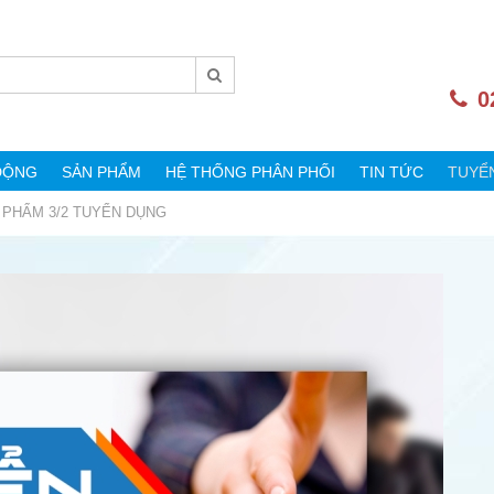
0
ĐỘNG
SẢN PHẨM
HỆ THỐNG PHÂN PHỐI
TIN TỨC
TUYỂ
PHẨM 3/2 TUYỂN DỤNG
ĐÀ
KHÁM PHÁ PHÒNG
ỘI
TRƯNG BÀY SẢN PHẨM
CỦA CÔNG TY CỔ PHẦN
DƯỢC PHẨM 3/2
29 Tháng Sáu, 2026
 LẠI
TEAM BUILDING 2026 –
H
MÙA HÈ SÔI ĐỘNG
ARM
CÙNG FT.PHARMA