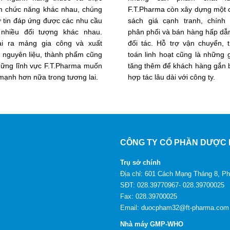
 chức năng khác nhau, chúng
F.T.Pharma còn xây dựng một 
tự tin đáp ứng được các nhu cầu
sách giá cạnh tranh, chính
nhiều đối tượng khác nhau.
phân phối và bán hàng hấp dẫ
i ra mảng gia công và xuất
đối tác. Hỗ trợ vận chuyển, 
 nguyên liệu, thành phẩm cũng
toán linh hoạt cũng là những gi
hững lĩnh vực F.T.Pharma muốn
tăng thêm để khách hàng gắn 
mạnh hơn nữa trong tương lai.
hợp tác lâu dài với công ty.
CÔNG TY CỔ PHẦN DƯỢC 
Trụ sở chính
Địa chỉ: 601 Cách Mạng Tháng 8, 
SĐT: 028.39770967- 028.39700025
Fax: 028.39700025
Email: duocpham32@ft-pharma.com
Nhà máy GMP-WHO