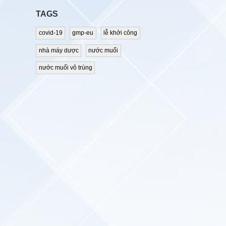
TAGS
covid-19
gmp-eu
lễ khởi công
nhà máy dược
nước muối
nước muối vô trùng