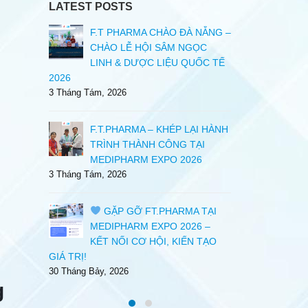
LATEST POSTS
RƯNG
F.T PHARMA CHÀO ĐÀ NẴNG –
KHÁ
ÔNG TY
CHÀO LỄ HỘI SÂM NGỌC
BÀY
3/2
LINH & DƯỢC LIỆU QUỐC TẾ
CỔ 
2026
29 Tháng Sáu, 
3 Tháng Tám, 2026
– MÙA
TEAM
F.T.PHARMA – KHÉP LẠI HÀNH
HÈ 
TRÌNH THÀNH CÔNG TẠI
FT.
MEDIPHARM EXPO 2026
29 Tháng Sáu, 
3 Tháng Tám, 2026
O TẠO
C
26
GẶP GỠ FT.PHARMA TẠI
TRÌ
MEDIPHARM EXPO 2026 –
31 T
KẾT NỐI CƠ HỘI, KIẾN TẠO
GIÁ TRỊ!
30 Tháng Bảy, 2026
g