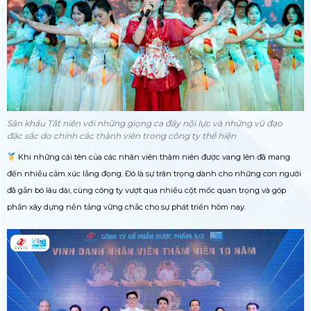
Sân khấu Tất niên với những giọng ca đầy nội lực và những vũ đạo
đặc sắc do chính các thành viên trong công ty thể hiện
Khi những cái tên của các nhân viên thâm niên được vang lên đã mang
đến nhiều cảm xúc lắng đọng. Đó là sự trân trọng dành cho những con người
đã gắn bó lâu dài, cùng công ty vượt qua nhiều cột mốc quan trọng và góp
phần xây dựng nền tảng vững chắc cho sự phát triển hôm nay.