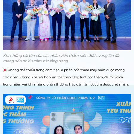
Khi những cái tên của các nhân viên thâm niên được vang lên đã
mang đến nhiều cảm xúc lắng đọng
Không thể thiếu trong đêm tiệc là phần bốc thăm may mắn được mong
chờ nhất. Không khí hồi hộp lan tỏa theo từng lượt bốc thăm, để rồi vỡ òa
trong niềm vui khi những phần thưởng hấp dẫn lần lượt tìm được chủ nhân.