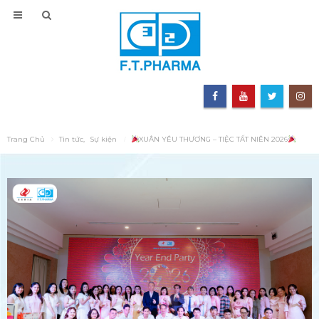
Trang Chủ
Tin tức
,
Sự kiện
XUÂN YÊU THƯƠNG – TIỆC TẤT NIÊN 2026
F.T PHARMA CHÀO ĐÀ NẴNG
KHÁM PHÁ PHÒNG TR
– CHÀO LỄ HỘI SÂM NGỌC
BÀY SẢN PHẨM CỦA CÔ
LINH & DƯỢC LIỆU QUỐC TẾ
CỔ PHẦN DƯỢC PHẨM 3
2026
29 Tháng Sáu, 2026
3 Tháng Tám, 2026
TEAM BUILDING 2026 –
F.T.PHARMA – KHÉP LẠI
HÈ SÔI ĐỘNG CÙNG
HÀNH TRÌNH THÀNH CÔNG
FT.PHARMA
TẠI MEDIPHARM EXPO 2026
29 Tháng Sáu, 2026
3 Tháng Tám, 2026