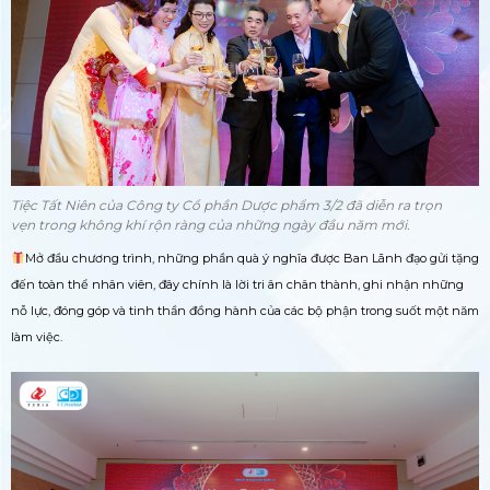
Tiệc Tất Niên của Công ty Cổ phần Dược phẩm 3/2 đã diễn ra trọn
vẹn trong không khí rộn ràng của những ngày đầu năm mới.
Mở đầu chương trình, những phần quà ý nghĩa được Ban Lãnh đạo gửi tặng
đến toàn thể nhân viên, đây chính là lời tri ân chân thành, ghi nhận những
nỗ lực, đóng góp và tinh thần đồng hành của các bộ phận trong suốt một năm
làm việc.