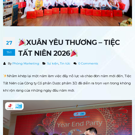
CHƯƠNG TRÌNH ĐÀO
GẶP GỠ FT.PHARMA TẠI
TRÌNH DƯỢC VIÊN 2026
MEDIPHARM EXPO 2026 – KẾT
31 Tháng Ba, 2026
NỐI CƠ HỘI, KIẾN TẠO GIÁ TRỊ!
30 Tháng Bảy, 2026
XUÂN YÊU THƯƠNG – TIỆC
27
TẤT NIÊN 2026
Th1
By
Phòng Marketing
Sự kiện
,
Tin tức
0 Comments
Nhằm khép lại một năm làm việc đầy nỗ lực và chào đón năm mới đến, Tiệc
Tất Niên của Công ty Cổ phần Dược phẩm 3/2 đã diễn ra trọn vẹn trong không
khí rộn ràng của những ngày đầu năm mới.