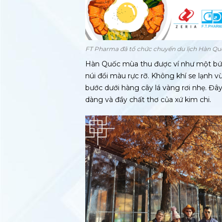
FT Pharma đã tổ chức chuyến du lịch Hàn Quố
Hàn Quốc mùa thu
được ví như một bức
núi đổi màu rực rỡ. Không khí se lạnh
bước dưới hàng cây lá vàng rơi nhẹ. Đâ
dàng và đầy chất thơ của xứ kim chi.