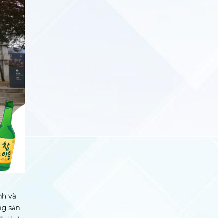
nh và
ng sản