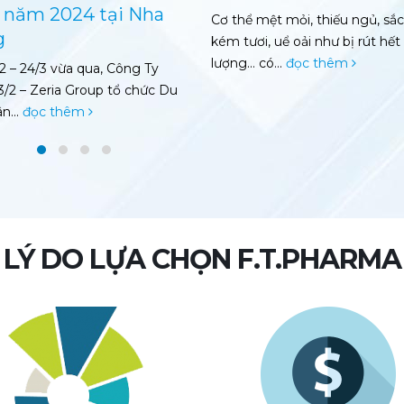
sau 4 giờ nộp hồ sơ
mệt mỏi, thiếu ngủ, sắc mặt
i, uể oải như bị rút hết năng
TTO – Giữa mùa dịch, doanh n
có...
đọc thêm
nộp hồ sơ đăng ký hoạt động 
đã được UBND...
đọc thêm
LÝ DO LỰA CHỌN F.T.PHARMA