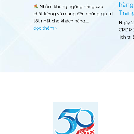
hàng năm 2024 tại Nha
âng cao
Cơ thể 
Trang
những giá trị
kém tươ
..
lượng… 
Ngày 22 – 24/3 vừa qua, Công Ty
CPDP 3/2 – Zeria Group tổ chức Du
lịch tri ân...
đọc thêm