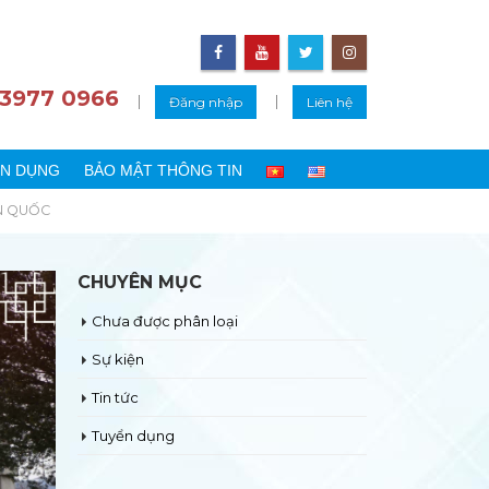
 3977 0966
|
|
Đăng nhập
Liên hệ
N DỤNG
BẢO MẬT THÔNG TIN
ÀN QUỐC
CHUYÊN MỤC
Chưa được phân loại
Sự kiện
Tin tức
Tuyển dụng