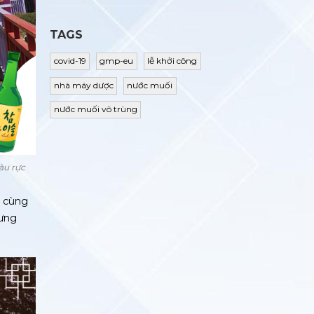
TAGS
covid-19
gmp-eu
lễ khởi công
nhà máy dược
nước muối
nước muối vô trùng
àu rực
i cùng
rưng