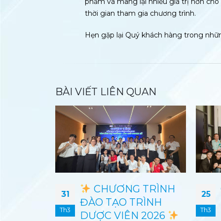
phẩm và mang lại nhiều giá trị hơn ch
thời gian tham gia chương trình.
Hẹn gặp lại Quý khách hàng trong nhữn
BÀI VIẾT LIÊN QUAN
TRÌNH
Công Ty CPDP 3/2 –
25
10
RÌNH
Zeria Group tổ chức
Th3
Th9
 2026
Du lịch tri ân khách