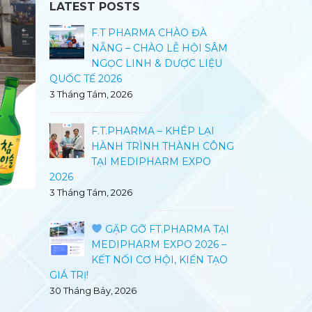
LATEST POSTS
ĐÀ
KHÁM PHÁ PHÒNG TRƯNG
F.T
I SÂM
BÀY SẢN PHẨM CỦA CÔNG
NẴN
LIỆU
TY CỔ PHẦN DƯỢC PHẨM
NGỌ
3/2
QUỐC TẾ 20
29 Tháng Sáu, 2026
3 Tháng Tám, 
LẠI
TEAM BUILDING 2026 –
F.T
H CÔNG
MÙA HÈ SÔI ĐỘNG CÙNG
HÀN
PO
FT.PHARMA
TẠI
2026
29 Tháng Sáu, 2026
3 Tháng Tám, 
CHƯƠNG TRÌNH ĐÀO
A TẠI
TẠO TRÌNH DƯỢC VIÊN
G
026 –
2026
MED
ẾN TẠO
KẾT
31 Tháng Ba, 2026
GIÁ TRỊ!
30 Tháng Bảy,