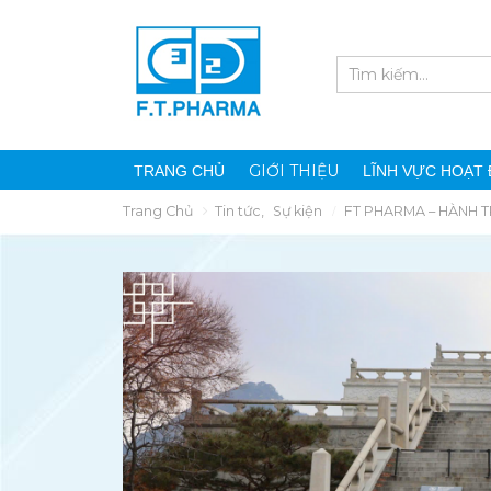
GIỚI THIỆU
TRANG CHỦ
LĨNH VỰC HOẠT
Trang Chủ
Tin tức
,
Sự kiện
FT PHARMA – HÀNH T
F.T PHARMA CHÀO ĐÀ
KHÁM PHÁ PHÒ
NẴNG – CHÀO LỄ HỘI
TRƯNG BÀY SẢN
SÂM NGỌC LINH &
PHẨM CỦA CÔNG 
DƯỢC LIỆU QUỐC TẾ 2026
CỔ PHẦN DƯỢC PHẨM 3/
3 Tháng Tám, 2026
29 Tháng Sáu, 2026
F.T.PHARMA – KHÉP
TEAM BUILDING 
LẠI HÀNH TRÌNH
– MÙA HÈ SÔI Đ
THÀNH CÔNG TẠI
CÙNG FT.PHARM