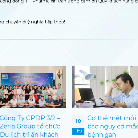
o cộng đồng. FT Pharma xin trân trọng cảm ơn Quý khách hàng 
g chuyến đi ý nghĩa tiếp theo!
Cơ thể mệt mỏi cảnh
Long An cấp giấ
08
báo nguy cơ mắc
chứng nhận đầu
Th11
bệnh gan
cho doanh nghi