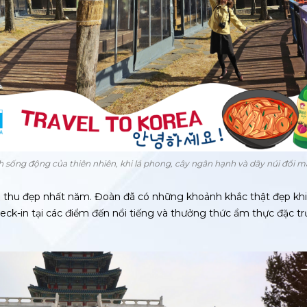
sống động của thiên nhiên, khi lá phong, cây ngân hạnh và dãy núi đổi m
 thu đẹp nhất năm. Đoàn đã có những khoảnh khắc thật đẹp kh
eck-in tại các điểm đến nổi tiếng và thưởng thức ẩm thực đặc t