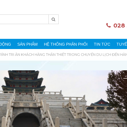
028
 ĐỘNG
SẢN PHẨM
HỆ THỐNG PHÂN PHỐI
TIN TỨC
TUYỂ
RÌNH TRI ÂN KHÁCH HÀNG THÂN THIẾT TRONG CHUYẾN DU LỊCH ĐẾN H
NG
TY
2
2026
ỘNG
A