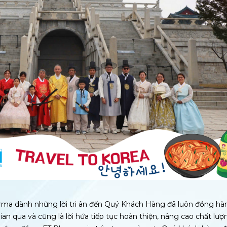
rma dành những lời tri ân đến Quý Khách Hàng đã luôn đồng hà
an qua và cũng là lời hứa tiếp tục hoàn thiện, nâng cao chất lượ